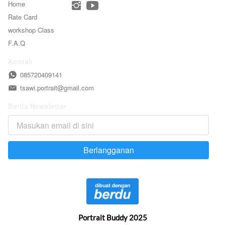
Home
Rate Card
workshop Class
F.A.Q
Kontak
085720409141
tsawi.portrait@gmail.com
Berita Newsletter
Berlangganan
`
Portrait Buddy 2025